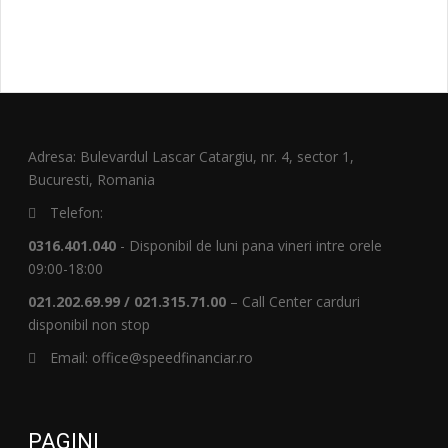
Adresa: Bulevardul Lascar Catargiu, nr. 4, sector 1,
Bucuresti, Romania
Telefon:
0316.401.040
- Disponibil de luni pana vineri intre orele
09:00-18:00
021.202.69.99 / 021.315.71.00
– Call Center carduri
disponibil non stop
Email: office@speedfinanciar.ro
PAGINI