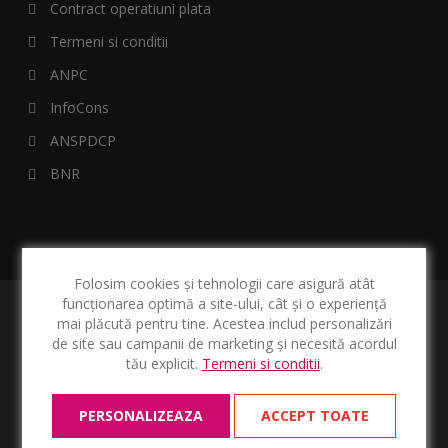
Contract operatiuni plata
Termeni si conditii
ANPC
InfoCons
ANSPDCP
BNR
Folosim cookies și tehnologii care asigură atât
funcționarea optimă a site-ului, cât și o experiență
mai plăcută pentru tine. Acestea includ personalizări
de site sau campanii de marketing și necesită acordul
tău explicit.
Termeni si conditii
.
Copyright © 2026 l speedfinanciar.ro. Toate drepturile
rezervate.