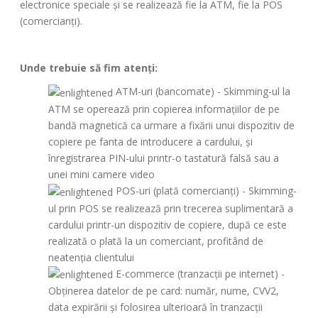
electronice speciale și se realizează fie la ATM, fie la POS
(comercianți).
Unde trebuie să fim atenți:
ATM-uri (bancomate) - Skimming-ul la
ATM se operează prin copierea informațiilor de pe
bandă magnetică ca urmare a fixării unui dispozitiv de
copiere pe fanta de introducere a cardului, și
înregistrarea PIN-ului printr-o tastatură falsă sau a
unei mini camere video
POS-uri (plată comercianți) - Skimming-
ul prin POS se realizează prin trecerea suplimentară a
cardului printr-un dispozitiv de copiere, după ce este
realizată o plată la un comerciant, profitând de
neatenția clientului
E-commerce (tranzacții pe internet) -
Obținerea datelor de pe card: număr, nume, CVV2,
data expirării și folosirea ulterioară în tranzacții