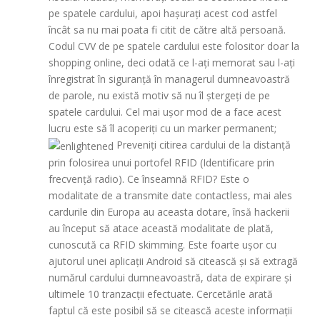
pe spatele cardului, apoi hașurați acest cod astfel
încât sa nu mai poata fi citit de către altă persoană.
Codul CVV de pe spatele cardului este folositor doar la
shopping online, deci odată ce l-ați memorat sau l-ați
înregistrat în siguranță în managerul dumneavoastră
de parole, nu există motiv să nu îl ștergeți de pe
spatele cardului. Cel mai ușor mod de a face acest
lucru este să îl acoperiți cu un marker permanent;
Preveniți citirea cardului de la distanță
prin folosirea unui portofel RFID (Identificare prin
frecvență radio). Ce înseamnă RFID? Este o
modalitate de a transmite date contactless, mai ales
cardurile din Europa au aceasta dotare, însă hackerii
au început să atace această modalitate de plată,
cunoscută ca RFID skimming. Este foarte ușor cu
ajutorul unei aplicații Android să citească și să extragă
numărul cardului dumneavoastră, data de expirare și
ultimele 10 tranzacții efectuate. Cercetările arată
faptul că este posibil să se citească aceste informații