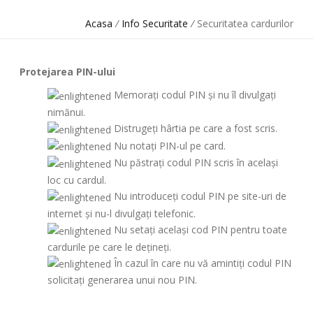
Acasa
/
Info Securitate
/
Securitatea cardurilor
Protejarea PIN-ului
Memorați codul PIN şi nu îl divulgați
nimănui.
Distrugeți hârtia pe care a fost scris.
Nu notați PIN-ul pe card.
Nu păstrați codul PIN scris în acelaşi
loc cu cardul.
Nu introduceți codul PIN pe site-uri de
internet şi nu-l divulgați telefonic.
Nu setați acelaşi cod PIN pentru toate
cardurile pe care le deţineți.
În cazul în care nu vă amintiți codul PIN
solicitați generarea unui nou PIN.