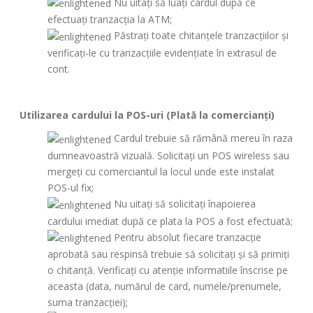
Nu uitați să luați cardul după ce
efectuați tranzacţia la ATM;
Păstrați toate chitanţele tranzacţiilor şi
verificați-le cu tranzacţiile evidenţiate în extrasul de
cont.
Utilizarea cardului la POS-uri (Plată la comercianți)
Cardul trebuie să rămână mereu în raza
dumneavoastră vizuală. Solicitați un POS wireless sau
mergeți cu comerciantul la locul unde este instalat
POS-ul fix;
Nu uitați să solicitaţi înapoierea
cardului imediat după ce plata la POS a fost efectuată;
Pentru absolut fiecare tranzacție
aprobată sau respinsă trebuie să solicitați și să primiți
o chitanță. Verificați cu atenţie informatiile înscrise pe
aceasta (data, numărul de card, numele/prenumele,
suma tranzacţiei);