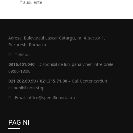
fraudulente
Adresa: Bulevardul Lascar Catargiu, nr. 4, sector 1,
Bucuresti, Romania
Telefon:
0316.401.040
- Disponibil de luni pana vineri intre orele
09:00-18:00
021.202.69.99 / 021.315.71.00
– Call Center carduri
disponibil non stop
Email: office@speedfinanciar.ro
PAGINI