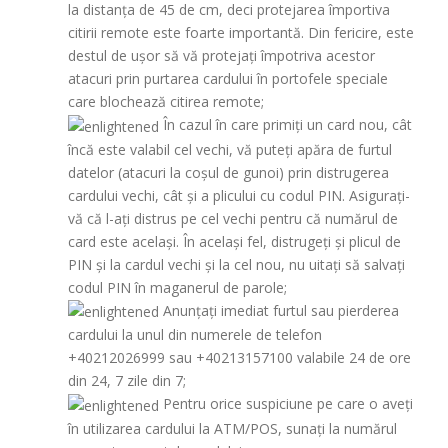
la distanța de 45 de cm, deci protejarea împortiva
citirii remote este foarte importantă. Din fericire, este
destul de ușor să vă protejați împotriva acestor
atacuri prin purtarea cardului în portofele speciale
care blochează citirea remote;
În cazul în care primiți un card nou, cât
încă este valabil cel vechi, vă puteți apăra de furtul
datelor (atacuri la coșul de gunoi) prin distrugerea
cardului vechi, cât și a plicului cu codul PIN. Asigurați-
vă că l-ați distrus pe cel vechi pentru că numărul de
card este același. În același fel, distrugeți și plicul de
PIN și la cardul vechi și la cel nou, nu uitați să salvați
codul PIN în maganerul de parole;
Anunţați imediat furtul sau pierderea
cardului la unul din numerele de telefon
+40212026999 sau +40213157100 valabile 24 de ore
din 24, 7 zile din 7;
Pentru orice suspiciune pe care o aveți
în utilizarea cardului la ATM/POS, sunați la numărul