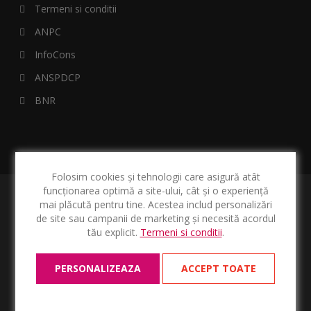
Termeni si conditii
ANPC
InfoCons
ANSPDCP
BNR
Folosim cookies și tehnologii care asigură atât
funcționarea optimă a site-ului, cât și o experiență
mai plăcută pentru tine. Acestea includ personalizări
de site sau campanii de marketing și necesită acordul
tău explicit.
Termeni si conditii
.
Copyright © 2026 l speedfinanciar.ro. Toate drepturile
rezervate.