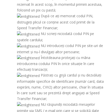
rezervat în acest scop, în momentul primirii acestuia,
folosind un pix cu pastă;
După ce ați memorat codul PIN,
distrugeți plicul ce conţine acest cod primit de la
Speed Transfer Financiar;
NU scrieți niciodată codul PIN pe
spatele cardului;
NU introduceți codul PIN pe site-uri de
internet şi nu-l divulgați altor persoane;
Întotdeauna protejați cu mâna
introducerea codului PIN în orice situație în care
efectuați tranzacţii;
Păstrați cu grijă cardul şi nu dezvăluiți
informaţiile specifice de identificare (număr card, data
expirării, nume, CVV2) altor persoane, chiar în situația
în care sunt sau se prezintă drept angajaţi ai Speed
Transfer Financiar;
NU răspundți niciodată mesajelor
primite via SMS / e-mail prin care vi se solicită date