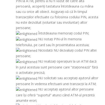
PIN la ATM, pentru a nu fi văzut de către altă
persoană, acoperiți tastatura întotdeauna cu mâna
sau cu orice alt obiect. Asigurați-vă că în timpul
tranzacţiilor efectuate cu folosirea codului PIN, acesta
nu este dezvăluit (voluntar sau involuntar) altor
persoane;
Întotdeauna memorați codul PIN;
NU notați PIN-ul în memoria
telefonului, pe card sau în proximitatea acestuia;
Niciodată NU dezvaluiți codul PIN altei
persoane;
NU realizaţi operaţiuni la un ATM dacă
în jurul acestuia sunt persoane care “staţionează” fără
o activitate precisă;
NU solicitati sau acceptați ajutorul altor
persoane în vederea efectuarii unei tranzacții la ATM;
NU acceptați ajutorul altor persoane
care își oferă “suportul” atunci când ATM-ul prezintă
anumite erori;