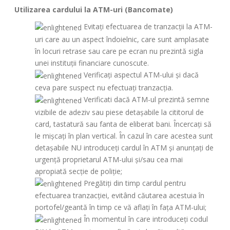
Utilizarea cardului la ATM-uri (Bancomate)
Evitați efectuarea de tranzacţii la ATM-
uri care au un aspect îndoielnic, care sunt amplasate
în locuri retrase sau care pe ecran nu prezintă sigla
unei instituţii financiare cunoscute.
Verificați aspectul ATM-ului şi dacă
ceva pare suspect nu efectuați tranzacţia.
Verificati dacă ATM-ul prezintă semne
vizibile de adeziv sau piese detașabile la cititorul de
card, tastatură sau fanta de eliberat bani. Încercați să
le mișcați în plan vertical. În cazul în care acestea sunt
detașabile NU introduceți cardul în ATM și anunțați de
urgență proprietarul ATM-ului și/sau cea mai
apropiată secție de poliție;
Pregătiți din timp cardul pentru
efectuarea tranzacţiei, evitând căutarea acestuia în
portofel/geantă în timp ce vă aflați în faţa ATM-ului;
În momentul în care introduceți codul