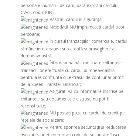
personale (numărul de card, data expirării cardului,
CVV2, codul PIN);
Păstrați cardul în siguranţă;
Niciodată NU împrumutați cardul altor
persoane;
În cursul tranzacţiilor comerciale, cardul
rămâne întotdeauna sub atentă supraveghere a
dumneavoastră;
Întotdeauna păstrați toate chitanţele
tranzacţiilor efectuate cu cardul dumneavoastră
pentru a le confrunta cu extrasul de cont lunar primit
de la Speed Transfer Financiar;
Asigurați-vă că informaţiile înscrise pe
chitanţele sau documentele distruse nu pot fi
reconstituite;
NU postați poze cu cardul de credit pe
rețelele de socializare;
Pentru sporirea securității și Reducerea
riscului fraudei, memorați codul de securitate înscris